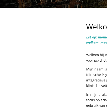
Welk
Let op: mome
welkom, maar
Welkom bij In
voor psychot
Mijn naam is
Klinische Ps
integratieve
klinische set
In mijn prak
focus op sc
gebruik van 