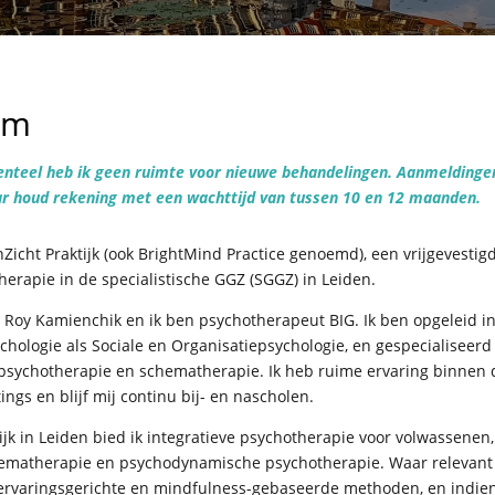
om
nteel heb ik geen ruimte voor nieuwe behandelingen. Aanmeldingen
 houd rekening met een wachttijd van tussen 10 en 12 maanden.
Zicht Praktijk (ook BrightMind Practice genoemd), een vrijgevestigd
herapie in de specialistische GGZ (SGGZ) in Leiden.
 Roy Kamienchik en ik ben psychotherapeut BIG. Ik
ben opgeleid i
ychologie als Sociale en Organisatiepsychologie, en gespecialiseerd
 psychotherapie en schematherapie.
Ik heb ruime ervaring binnen 
tings en blijf mij continu bij- en nascholen.
tijk in Leiden bied ik integratieve psychotherapie voor volwassenen
hematherapie en psychodynamische psychotherapie. Waar relevant
ervaringsgerichte en mindfulness-gebaseerde methoden, en indie