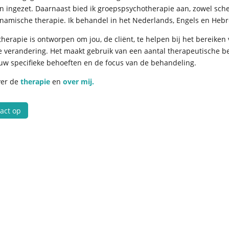
 ingezet. Daarnaast bied ik groepspsychotherapie aan, zowel sc
namische therapie. Ik behandel in het Nederlands, Engels en He
therapie is ontworpen om jou, de cliënt, te helpen bij het bereiken 
e verandering. Het maakt gebruik van een aantal therapeutische 
jouw specifieke behoeften en de focus van de behandeling.
ver de
therapie
en
over mij.
act op
ractice.nl
Algemene Voorwaarden