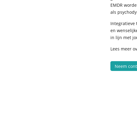
EMDR worden
als psychody
Integratieve 
en wenselijk
in lijn met 
Lees meer o
Neem cont
BrightMind Practice/ InZicht praktijk
KvK nummer: 71949232
AGB-code praktijk: 94068819
AGB-code persoonlijk: 94108850
©2026 | All Rights Reserved - BrightMindP