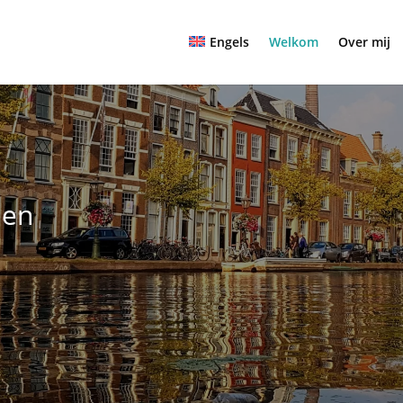
Engels
Welkom
Over mij
den