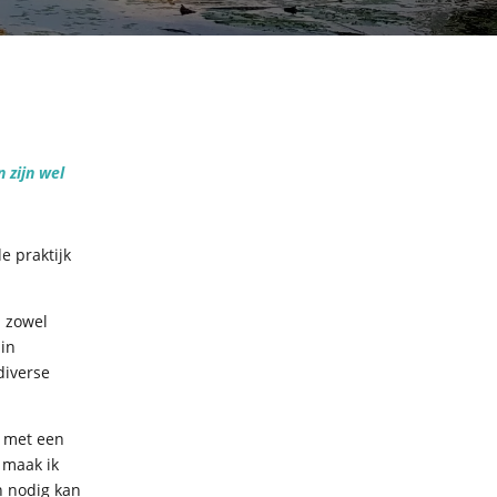
 zijn wel
e praktijk
n zowel
 in
diverse
, met een
 maak ik
n nodig kan