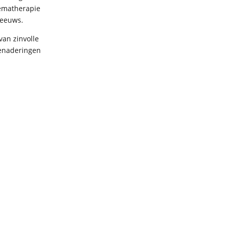
hematherapie
breeuws.
van zinvolle
benaderingen
|
Kwaliteitsstatuut
|
Privacyverklaring
|
Contactformulier