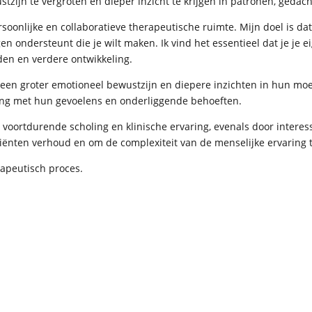
stzijn te vergroten en dieper inzicht te krijgen in patronen, geda
nlijke en collaboratieve therapeutische ruimte. Mijn doel is dat 
 ondersteunt die je wilt maken. Ik vind het essentieel dat je je e
den en verdere ontwikkeling.
een groter emotioneel bewustzijn en diepere inzichten in hun moe
ng met hun gevoelens en onderliggende behoeften.
voortdurende scholing en klinische ervaring, evenals door interesse
liënten verhoud en om de complexiteit van de menselijke ervaring
rapeutisch proces.