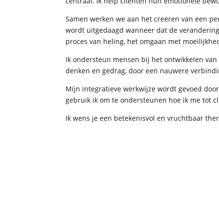
centraal. Ik help cliënten hun emotionele bewu
Samen werken we aan het creëren van een persoo
wordt uitgedaagd wanneer dat de veranderingen
proces van heling, het omgaan met moeilijkhe
Ik ondersteun mensen bij het ontwikkelen van 
denken en gedrag, door een nauwere verbindi
Mijn integratieve werkwijze wordt gevoed door 
gebruik ik om te ondersteunen hoe ik me tot c
Ik wens je een betekenisvol en vruchtbaar the
BrightMind Practice/ InZicht praktijk
KvK nummer: 71949232
AGB-code praktijk: 94068819
AGB-code persoonlijk: 94108850