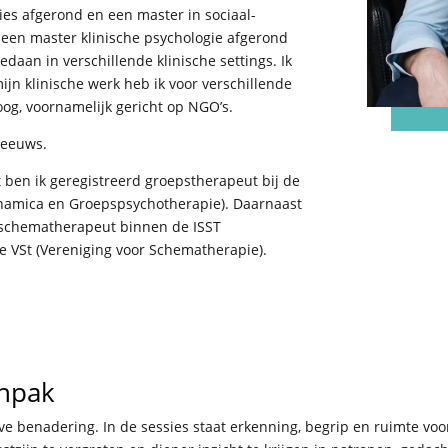
ies afgerond en een master in sociaal-
g een master klinische psychologie afgerond
edaan in verschillende klinische settings. Ik
ijn klinische werk heb ik voor verschillende
og, voornamelijk gericht op NGO’s.
reeuws.
t ben ik geregistreerd groepstherapeut bij de
namica en Groepspsychotherapie). Daarnaast
s schematherapeut binnen de ISST
de VSt (Vereniging voor Schematherapie).
anpak
ieve benadering. In de sessies staat erkenning, begrip en ruimte v